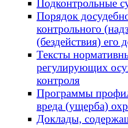
Подконтрольные су
Порядок досудебн
контрольного (надз
(бездействия) его
Тексты нормативны
регулирующих осу
контроля
Программы профил
вреда (ущерба) ох
Доклады, содержа