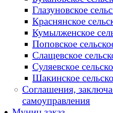
Глазуновское сель
Краснянское сельс
Кумылженское сель
Поповское сельско
Слащевское сельск
Суляевское сельск
Шакинское сельско
Соглашения, заключ
самоуправления
Муниц заказ