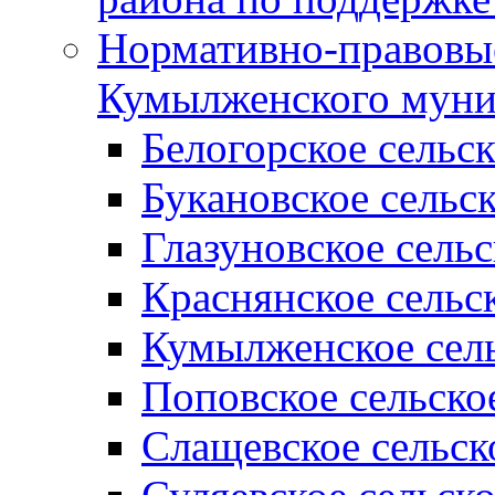
Нормативно-правовые
Кумылженского муни
Белогорское сельс
Букановское сельс
Глазуновское сель
Краснянское сельс
Кумылженское сель
Поповское сельско
Слащевское сельск