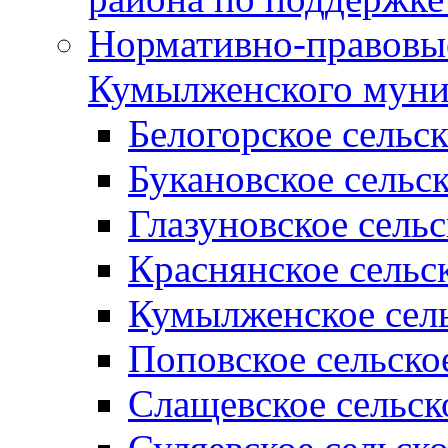
Нормативно-правовые
Кумылженского муни
Белогорское сельс
Букановское сельс
Глазуновское сель
Краснянское сельс
Кумылженское сель
Поповское сельско
Слащевское сельск