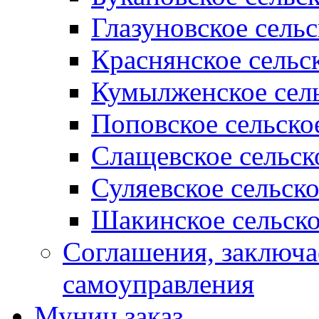
Глазуновское сель
Краснянское сельс
Кумылженское сель
Поповское сельско
Слащевское сельск
Суляевское сельск
Шакинское сельско
Соглашения, заключ
самоуправления
Муниц заказ