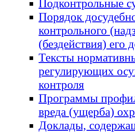
Подконтрольные су
Порядок досудебн
контрольного (надз
(бездействия) его
Тексты нормативны
регулирующих осу
контроля
Программы профил
вреда (ущерба) ох
Доклады, содержа