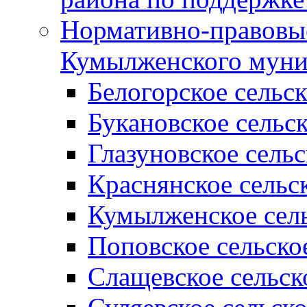
Нормативно-правовые
Кумылженского муни
Белогорское сельс
Букановское сельс
Глазуновское сель
Краснянское сельс
Кумылженское сель
Поповское сельско
Слащевское сельск