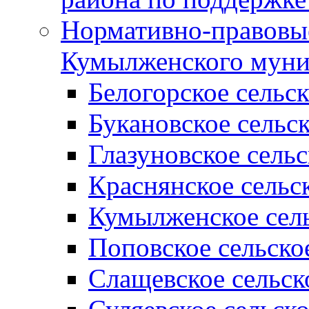
Нормативно-правовые
Кумылженского муни
Белогорское сельс
Букановское сельс
Глазуновское сель
Краснянское сельс
Кумылженское сель
Поповское сельско
Слащевское сельск