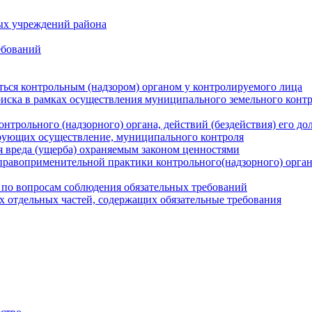
ых учреждений района
ебований
ться контрольным (надзором) органом у контролируемого лица
риска в рамках осуществления муниципального земельного конт
нтрольного (надзорного) органа, действий (бездействия) его д
рующих осуществление, муниципального контроля
 вреда (ущерба) охраняемым законом ценностями
правоприменительной практики контрольного(надзорного) орга
 по вопросам соблюдения обязательных требований
х отдельных частей, содержащих обязательные требования