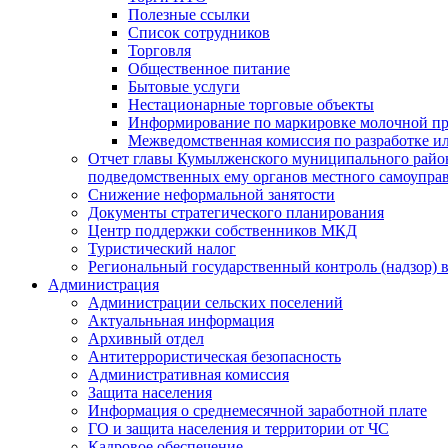
Полезные ссылки
Список сотрудников
Торговля
Общественное питание
Бытовые услуги
Нестационарные торговые объекты
Информирование по маркировке молочной п
Межведомственная комиссия по разработке и
Отчет главы Кумылженского муниципального район
подведомственных ему органов местного самоупра
Снижение неформальной занятости
Документы стратегического планирования
Центр поддержки собственников МКД
Туристический налог
Региональный государственный контроль (надзор) 
Администрация
Администрации сельских поселений
Актуальньная информация
Архивный отдел
Антитеррористическая безопасность
Административная комиссия
Защита населения
Информация о среднемесячной заработной плате
ГО и защита населения и территории от ЧС
Кадровое обеспечение