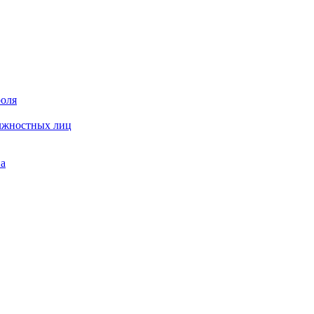
роля
олжностных лиц
на