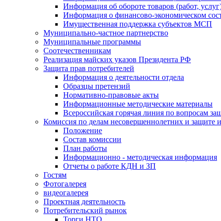
Информация об обороте товаров (работ, услу
Информация о финансово-экономическом сост
Имущественная поддержка субъектов МСП
Муниципально-частное партнерство
Муниципальные программы
Соотечественникам
Реализация майских указов Президента РФ
Защита прав потребителей
Информация о деятельности отдела
Образцы претензий
Нормативно-правовые акты
Информационные методические материалы
Всероссийская горячая линия по вопросам за
Комиссия по делам несовершеннолетних и защите и
Положение
Состав комиссии
План работы
Информационно - методическая информация
Отчеты о работе КДН и ЗП
Гостям
Фотогалерея
видеогалерея
Проектная деятельность
Потребительский рынок
Торги НТО