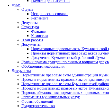
Памятки для населения
Дума
О думе
Историческая справка
Регламент
Депутаты
Структура
Фракции
Комиссии
План работы
Документы
Нормативные правовые акты Кумылженской
Проекты нормативных правовых актов Кумы
Документы Кумылженской районной Думы
График приема граждан по личным вопросам депут
Обобщенная информация
Документы
Нормативные правовые акты администрации Кумы
Проекты нормативных правовых актов администра
Нормативные правовые акты Кумылженской райо
Проекты нормативных правовых актов Кумылженс
Порядок обжалования нормативных правовых акто
Регламенты муниципальных услуг
Формы обращений
Градостроительство