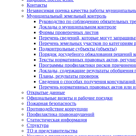
Контакты
Независимая оценка качества работы муниципальн
Муниципальный земельный контроль
Руководство по соблюдению обязательных тр
Доклады о муниципальном контроле
Формы проверочных листов
Перечень сведений, которые могут запрашива
Перечень земельных участков по категориям 
Подконтрольные субъекты (объекты)
Порядок досудебного обжалования решений ко
Тексты нормативных правовых актов, регули
Программы профилактики рисков причинения
Доклады, содержащие результаты обобщения 
Планы, результаты проверок
Сведения о способах получения консультаций
Перечень нормативных правовых актов или и
Открытые данные
Официальные визиты и рабочие поездки
Пожарная безопасность
Противодействие коррупции
Профилактика правонарушений
Статистическая информация
Структура
ТО и представительства