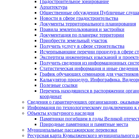
Градостроительное зонирование
Архитектура
Общественные обсуждения Публичные слуш
Новости в сфере градостроительства
Документы территориального планирования
Правила землепользования и застройки
Документация по планерке территории
Приобрести земельный участок
Получить услугу в сфере строительства
Исчерпывающие перечни процедур в сфере ст
Экспертиза инженерных изысканий и проект
Получить сведения из информационных систем
Статистическая информация и иные сведения 
График обучающих семинаров для участников
Калькулятор процедур. Инфографика. Видеор
Полезные ссылки
Перечень находящихся в распоряжении органо
координат
Сведения о гарантирующих организациях, оказыва
Информация по технологическому подключению к с
Объекты культурного наследия
Памятники погибшим в годы Великой отечес
Природные памятники и памятные места
Муниципальные пассажирские перевозки
Ресурсная карта Кумылженского муниципального ра