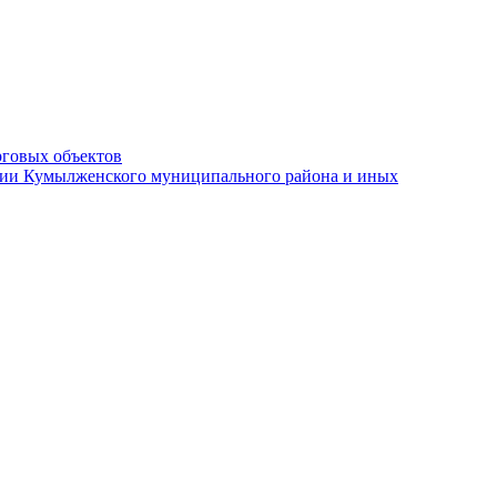
рговых объектов
ации Кумылженского муниципального района и иных