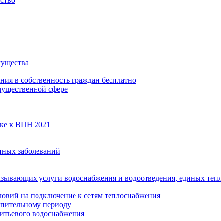
ество
мущества
ения в собственность граждан бесплатно
мущественной сфере
вке к ВПН 2021
нных заболеваний
азывающих услуги водоснабжения и водоотведения, единых те
ловий на подключение к сетям теплоснабжения
опительному периоду
итьевого водоснабжения