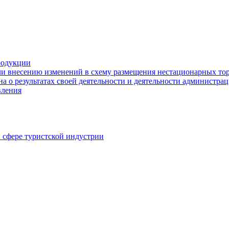
родукции
ли внесению изменений в схему размещения нестационарных то
а о результатах своей деятельности и деятельности администр
вления
в сфере туристской индустрии