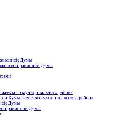
 районной Думы
лженской районной Думы
атами
лженского муниципального района
ции Кумылженского муниципального района
нной Думы
кой районной Думы
в