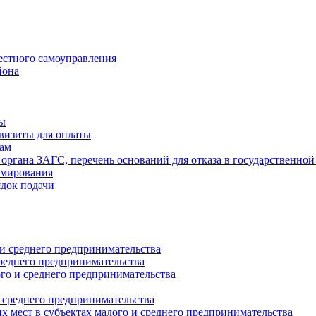
естного самоуправления
йона
ты
визиты для оплаты
там
 органа ЗАГС, перечень оснований для отказа в государственной
рмирования
ядок подачи
и среднего предпринимательства
реднего предпринимательства
о и среднего предпринимательства
 среднего предпринимательства
 мест в субъектах малого и среднего предпринимательства