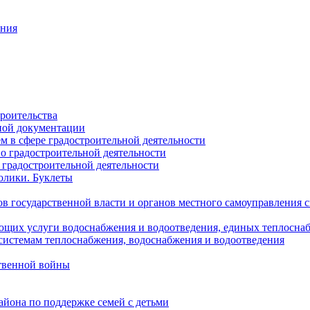
ания
роительства
ной документации
 в сфере градостроительной деятельности
о градостроительной деятельности
 градостроительной деятельности
олики. Буклеты
в государственной власти и органов местного самоуправления
ющих услуги водоснабжения и водоотведения, единых теплосн
истемам теплоснабжения, водоснабжения и водоотведения
твенной войны
йона по поддержке семей с детьми