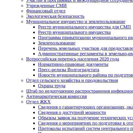
Участие в программах и международное сотруднич
Учрежденные СМИ
Финансовый отдел
Экологическая безопасность
Муниципальное имущество и землепользование
Реестр муниципального имущества для СМП
Реестр муниципального имущества
Программа приватизации муниципального и
Землепользование
Перечень земельных участков для предоставл
Административные регламенты в земельно-и
Всероссийская перепись населения 2020 года
Нормативно-правовые документы
Пресс-релизы Волгоградстата
Новости муниципального района по подгото
Отдел сельского хозяйства и продовольствия
Охрана труда
Штаб по недопущению распространения инфекцио
Антинаркотическая комиссия
Отдел ЖКХ
Сведения о гарантирующих организациях, ок
Сведения о доступной мощности
Образцы заявок на получение технических ус
Сведения о мероприятиях по подготовке к от
Протоколы испытаний систем центрального п