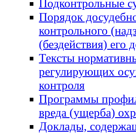
Подконтрольные су
Порядок досудебн
контрольного (надз
(бездействия) его
Тексты нормативны
регулирующих осу
контроля
Программы профил
вреда (ущерба) ох
Доклады, содержа