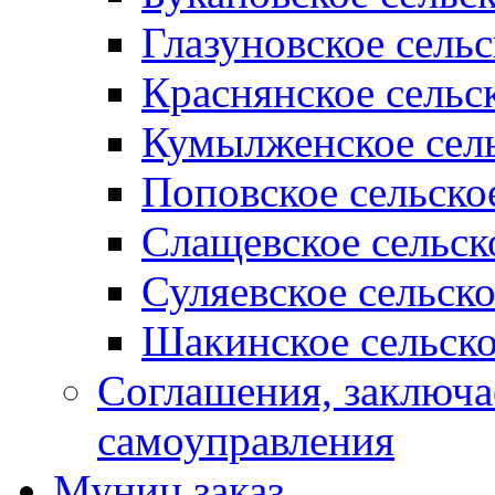
Глазуновское сель
Краснянское сельс
Кумылженское сель
Поповское сельско
Слащевское сельск
Суляевское сельск
Шакинское сельско
Соглашения, заключ
самоуправления
Муниц заказ